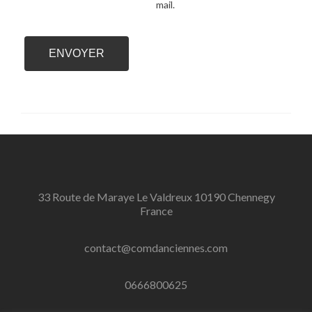
mail.
33 Route de Maraye Le Valdreux 10190 Chennegy
France
contact@comdanciennes.com
0666800625