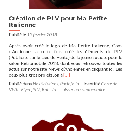
Création de PLV pour Ma Petite
Italienne
Publié le
13 février 2018
Après avoir créé le logo de Ma Petite Italienne, Com’
d’Anciennes a cette fois créé les éléments de PLV
(Publicité sur le Lieu de Vente) de la jeune société pour le
salon Retromobile 2018, dont vous retrouvez toutes les
actus sur notre site News d’Anciennes en cliquant ici. Les
En
deux plus gros projets, on a
[…]
savoir
Publié dans
Nos Solutions
,
Portofolio
Identifié
Carte de
plus
Visite
,
Flyer
,
PLV
,
Roll Up
Laisser un commentaire
surCréation
de
PLV
pour
Ma
Petite
Italienne