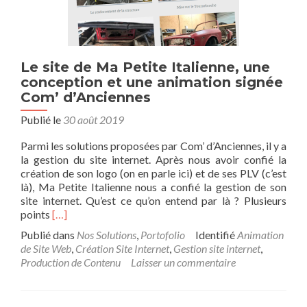
Le site de Ma Petite Italienne, une
conception et une animation signée
Com’ d’Anciennes
Publié le
30 août 2019
Parmi les solutions proposées par Com’ d’Anciennes, il y a
la gestion du site internet. Après nous avoir confié la
création de son logo (on en parle ici) et de ses PLV (c’est
là), Ma Petite Italienne nous a confié la gestion de son
site internet. Qu’est ce qu’on entend par là ? Plusieurs
En
points
[…]
savoir
Publié dans
Nos Solutions
,
Portofolio
Identifié
Animation
plus
de Site Web
,
Création Site Internet
,
Gestion site internet
,
surLe
Production de Contenu
Laisser un commentaire
site
de
Ma