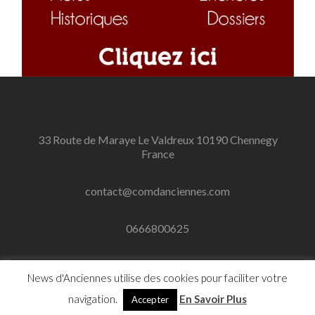
33 Route de Maraye Le Valdreux 10190 Chennegy
France
contact@comdanciennes.com
0666800625
News d'Anciennes utilise des cookies pour faciliter votre
Zerif Lite
Développé par
ThemeIsle
navigation.
En Savoir Plus
Accepter