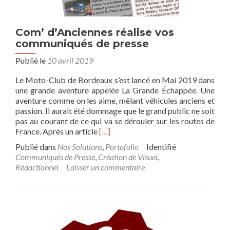
Com’ d’Anciennes réalise vos
communiqués de presse
Publié le
10 avril 2019
Le Moto-Club de Bordeaux s’est lancé en Mai 2019 dans
une grande aventure appelée La Grande Échappée. Une
aventure comme on les aime, mêlant véhicules anciens et
passion. Il aurait été dommage que le grand public ne soit
pas au courant de ce qui va se dérouler sur les routes de
En
France. Après un article
[…]
savoir
Publié dans
Nos Solutions
,
Portofolio
Identifié
plus
Communiqués de Presse
,
Création de Visuel
,
surCom’
Rédactionnel
Laisser un commentaire
d’Anciennes
réalise
vos
communiqués
de
presse