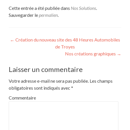
Cette entrée a été publiée dans
Nos Solutions
.
Sauvegarder le
permalien
.
Navigation
←
Création du nouveau site des 48 Heures Automobiles
de Troyes
de
Nos créations graphiques
→
l’article
Laisser un commentaire
Votre adresse e-mail ne sera pas publiée.
Les champs
obligatoires sont indiqués avec
*
Commentaire